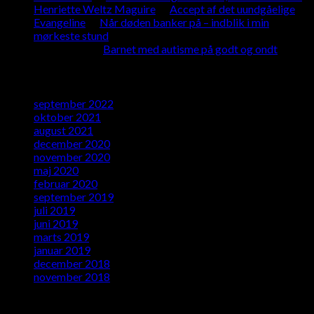
Henriette Weltz Maguire
til
Accept af det uundgåelige
Evangeline
til
Når døden banker på – indblik i min
mørkeste stund
Tina Mieth.
til
Barnet med autisme på godt og ondt
Arkiver
september 2022
oktober 2021
august 2021
december 2020
november 2020
maj 2020
februar 2020
september 2019
juli 2019
juni 2019
marts 2019
januar 2019
december 2018
november 2018
Kategorier