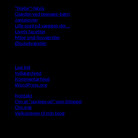
"Natur"-ligvis
Glæden ved teenage-børn
Janteloven
Lille spejl på væggen der…
Livets facetter
Mine små livsværdier
Ønskebrønden
Meta
Log ind
Indlægsfeed
Kommentarfeed
WordPress.org
Kontakt
Om at “springe ud” som blogger
Om mig
Velkommen til min blog
Kontakt
Tine Welling Sørensen