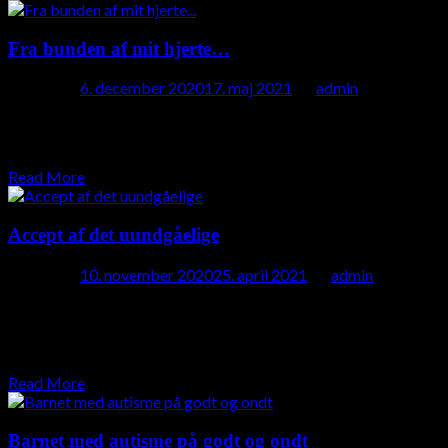
Fra bunden af mit hjerte…
Posted on
6. december 2020
17. maj 2021
by
admin
En tale om juleønsker,- i lyset af kærlighed. Det er med mig, som
det sikkert er med så mange af jer andre at…
Read More
Accept af det uundgåelige
Posted on
10. november 2020
25. april 2021
by
admin
Vi skal vel alle sammen igennem det,- før eller siden,- nogen
mere modstridende og smertefulde end andre…- Det faktum at
vi bliver ældre…
Read More
Barnet med autisme på godt og ondt