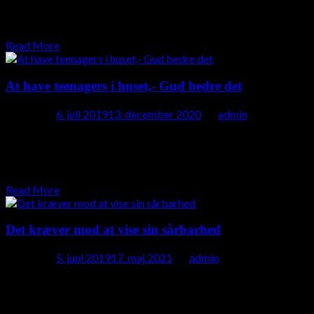
sommers på Netflix og jeg blev derfor nysgerrig på
placeboeffekten og positiv…
Read More
At have teenagers i huset,- Gud bedre det
Posted on
6. juli 2019
13. december 2020
by
admin
Nu har jeg kun erfaringen med at have pige-børn,- meget
hormonelle pigebørn! Men jeg tænker mine problematikker er
ligesom hos mange andre, der…
Read More
Det kræver mod at vise sin sårbarhed
Posted on
5. juni 2019
17. maj 2021
by
admin
Tænk på en situation, hvor du eller en anden har udvist mod,
uden at det indebar at være sårbar, usikker eller
følelsesmæssig udsat…