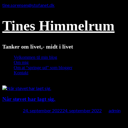
tine.sorensen@stofanet.dk
Tines Himmelrum
Tanker om livet,- midt i livet
Velkommen til min blog
Om mig
Om at “springe ud” som blogger
Kontakt
From the Blog
Når støvet har lagt sig.
Posted on
24. september 2022
24. september 2022
by
admin
For et års tid siden gik jeg en tur på Strøget i København. Den
herlige summen af livet på strøget; de mange skridt,…