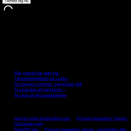
Tak, fordi du tilmeldte dig.
Noget gik galt.
Jeg tager hensyn til din datasikkerhed og sørger for at beskytte
den
Seneste indlæg
Når støvet har lagt sig.
Taknemmelighed og Lykke.
Du danske sommer; Jeg elsker dig
Fra bunden af mit hjerte…
Accept af det uundgåelige
Seneste kommentarer
tantriccollectivelondon.com
til
At have teenagers i huset,-
Gud bedre det
Netofficials
til
At have teenagers i huset,- Gud bedre det