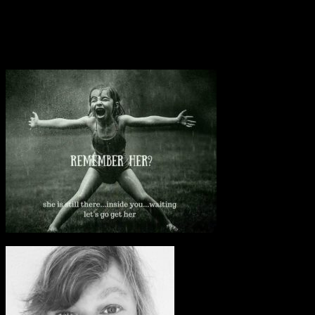
Vamdrup
Danmark
Email: tine.sorensen@stofanet.dk
Instagram: sorensen.tine