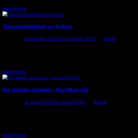
Read More
Taknemmelighed og Lykke.
Posted on
8. oktober 2021
10. oktober 2021
by
admin
(dette blogindlæg indeholder sluttelig en lille reklame) Hvorfor
er jeg ikke ligeså heldig/lykkelig, som de andre? Jeg har før
skrevet om taknemmelighed og…
Read More
Du danske sommer; Jeg elsker dig
Posted on
3. august 2021
3. august 2021
by
admin
Hvad er det, der gør at den danske sommer til noget helt
specielt? Ofte hænger vores forventninger sammen med
barndommens minder om sommeren,…
Read More