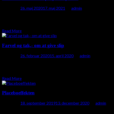
Posted on
26. maj 2020
17. maj 2021
by
admin
“Måske har hun altid været lidt “ved siden af” som barn,- altså
når jeg tænker tilbage på hendes barndom“! I disse dage ved…
Read More
Farvel og tak,- om at give slip
Posted on
26. februar 2020
15. april 2020
by
admin
Jeg og mine døtre står netop midt i en flytning! Jeg går fra et
hus på 240 kvm,- til en lejlighed på 110…
Read More
Placeboeffekten
Posted on
18. september 2019
13. december 2020
by
admin
Dette indlæg kommer sig egentlig af et program jeg så i