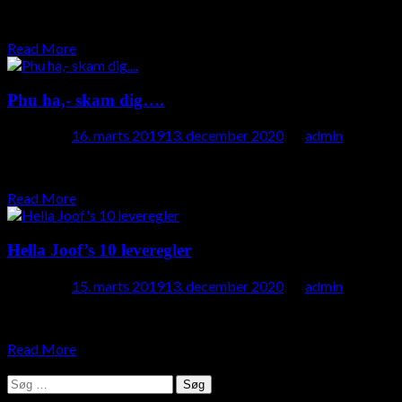
Har du prøvet at ignorere samtlige tegn og hentydninger fra di
Read More
Phu ha,- skam dig….
Posted on
16. marts 2019
13. december 2020
by
admin
Jeg var fornylig til en foredrag af Lisbeth Zornig Andersen. Her
Read More
Hella Joof’s 10 leveregler
Posted on
15. marts 2019
13. december 2020
by
admin
Jeg har lige været til et foredrag af Hella Joof …! Jeg kan simpe
Read More
Søg
efter: