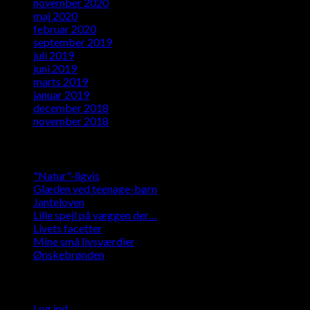
november 2020
maj 2020
februar 2020
september 2019
juli 2019
juni 2019
marts 2019
januar 2019
december 2018
november 2018
Kategorier
"Natur"-ligvis
Glæden ved teenage-børn
Janteloven
Lille spejl på væggen der…
Livets facetter
Mine små livsværdier
Ønskebrønden
Meta
Log ind