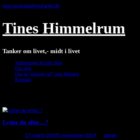
tine.sorensen@stofanet.dk
Tines Himmelrum
Tanker om livet,- midt i livet
Velkommen til min blog
Om mig
Om at “springe ud” som blogger
Kontakt
Måned:
marts 2019
Lytter du efter…?
Posted on
27. marts 2019
5. november 2019
by
admin