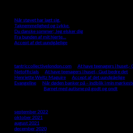
Seneste indlæg
Når støvet har lagt sig.
Taknemmelighed og Lykke.
Du danske sommer; Jeg elsker dig
Fra bunden af mit hjerte…
Accept af det uundgåelige
Seneste kommentarer
tantriccollectivelondon.com
til
At have teenagers i huset,-
Netofficials
til
At have teenagers i huset,- Gud bedre det
Henriette Weltz Maguire
til
Accept af det uundgåelige
Evangeline
til
Når døden banker på – indblik i min mørkest
Tina Mieth.
til
Barnet med autisme på godt og ondt
Arkiver
september 2022
oktober 2021
august 2021
december 2020