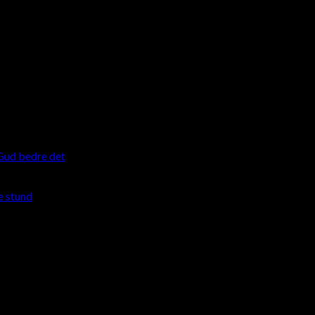
 Gud bedre det
e stund