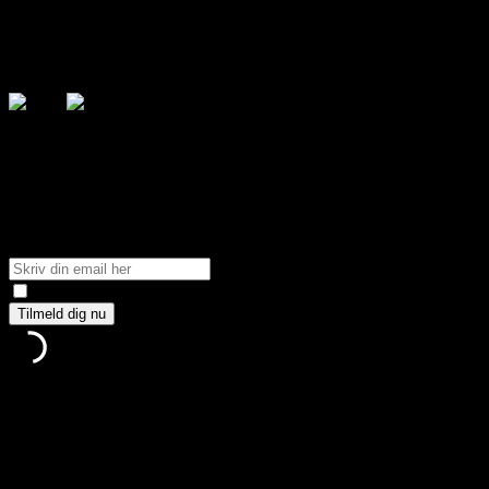
Følg mig på de sociale medier
.search-field {margin-top: 20px;} #search-2 h3.widget-title{margi
Få tilsendt nyeste blog indlæg
Tilmeld dig min blog og få tilsendt de nyeste blog indlæg direkte 
Jeg giver mit samtykke til, at den indsendte data opsamles vi
Tak, fordi du tilmeldte dig.
Noget gik galt.
Jeg tager hensyn til din datasikkerhed og sørger for at beskytte 