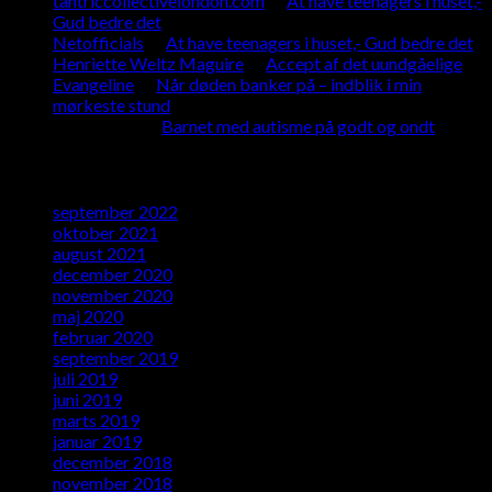
tantriccollectivelondon.com
til
At have teenagers i huset,-
Gud bedre det
Netofficials
til
At have teenagers i huset,- Gud bedre det
Henriette Weltz Maguire
til
Accept af det uundgåelige
Evangeline
til
Når døden banker på – indblik i min
mørkeste stund
Tina Mieth.
til
Barnet med autisme på godt og ondt
Arkiver
september 2022
oktober 2021
august 2021
december 2020
november 2020
maj 2020
februar 2020
september 2019
juli 2019
juni 2019
marts 2019
januar 2019
december 2018
november 2018