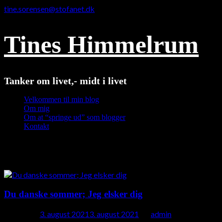
tine.sorensen@stofanet.dk
Tines Himmelrum
Tanker om livet,- midt i livet
Velkommen til min blog
Om mig
Om at “springe ud” som blogger
Kontakt
Måned:
august 2021
Du danske sommer; Jeg elsker dig
Posted on
3. august 2021
3. august 2021
by
admin