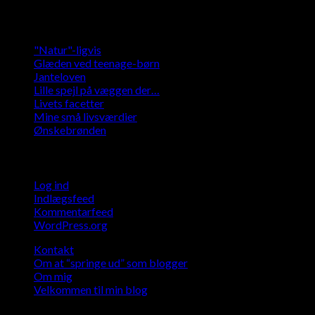
Kategorier
"Natur"-ligvis
Glæden ved teenage-børn
Janteloven
Lille spejl på væggen der…
Livets facetter
Mine små livsværdier
Ønskebrønden
Meta
Log ind
Indlægsfeed
Kommentarfeed
WordPress.org
Kontakt
Om at “springe ud” som blogger
Om mig
Velkommen til min blog