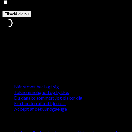
Jeg giver mit samtykke til, at den indsendte data opsamles
via denne formular*
Tak, fordi du tilmeldte dig.
Noget gik galt.
Jeg tager hensyn til din datasikkerhed og sørger for at beskytte
den
Seneste indlæg
Når støvet har lagt sig.
Taknemmelighed og Lykke.
Du danske sommer; Jeg elsker dig
Fra bunden af mit hjerte…
Accept af det uundgåelige
Seneste kommentarer