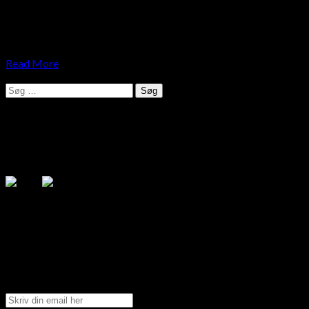
Hvad er det, der gør at den danske sommer til noget helt
specielt? Ofte hænger vores forventninger sammen med
barndommens minder om sommeren,…
Read More
Søg
efter:
Følg mig på de sociale medier
.search-field {margin-top: 20px;} #search-2 h3.widget-
title{margin: 0px;}
Få tilsendt nyeste blog indlæg
Tilmeld dig min blog og få tilsendt de nyeste blog indlæg
direkte til din indbakke.