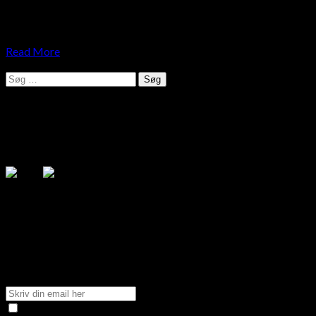
For et års tid siden gik jeg en tur på Strøget i København. Den
herlige summen af livet på strøget; de mange skridt,…
Read More
Søg
efter:
Følg mig på de sociale medier
.search-field {margin-top: 20px;} #search-2 h3.widget-
title{margin: 0px;}
Få tilsendt nyeste blog indlæg
Tilmeld dig min blog og få tilsendt de nyeste blog indlæg
direkte til din indbakke.
Jeg giver mit samtykke til, at den indsendte data opsamles