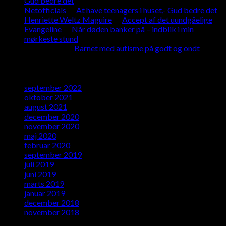
Gud bedre det
Netofficials
til
At have teenagers i huset,- Gud bedre det
Henriette Weltz Maguire
til
Accept af det uundgåelige
Evangeline
til
Når døden banker på – indblik i min
mørkeste stund
Tina Mieth.
til
Barnet med autisme på godt og ondt
Arkiver
september 2022
oktober 2021
august 2021
december 2020
november 2020
maj 2020
februar 2020
september 2019
juli 2019
juni 2019
marts 2019
januar 2019
december 2018
november 2018