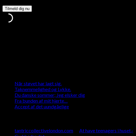
via denne formular*
Tak, fordi du tilmeldte dig.
Noget gik galt.
Jeg tager hensyn til din datasikkerhed og sørger for at beskytte
den
Seneste indlæg
Når støvet har lagt sig.
Taknemmelighed og Lykke.
Du danske sommer; Jeg elsker dig
Fra bunden af mit hjerte…
Accept af det uundgåelige
Seneste kommentarer
tantriccollectivelondon.com
til
At have teenagers i huset,-