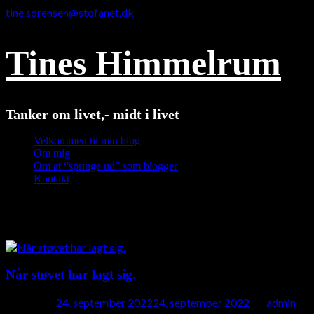
tine.sorensen@stofanet.dk
Tines Himmelrum
Tanker om livet,- midt i livet
Velkommen til min blog
Om mig
Om at “springe ud” som blogger
Kontakt
Måned:
september 2022
Når støvet har lagt sig.
Posted on
24. september 2022
24. september 2022
by
admin