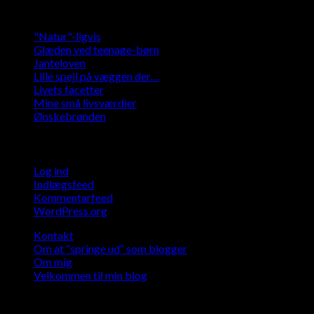
Kategorier
"Natur"-ligvis
Glæden ved teenage-børn
Janteloven
Lille spejl på væggen der…
Livets facetter
Mine små livsværdier
Ønskebrønden
Meta
Log ind
Indlægsfeed
Kommentarfeed
WordPress.org
Kontakt
Om at “springe ud” som blogger
Om mig
Velkommen til min blog
Kontakt