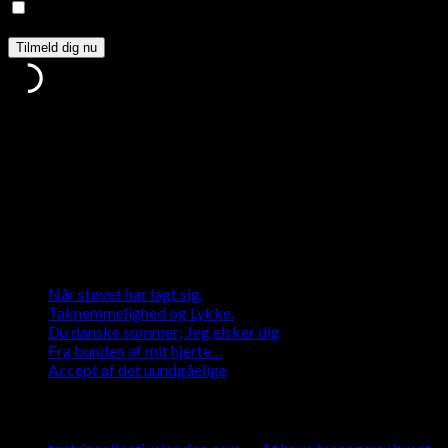
Jeg giver mit samtykke til, at den indsendte data opsamles
via denne formular*
Tak, fordi du tilmeldte dig.
Noget gik galt.
Jeg tager hensyn til din datasikkerhed og sørger for at beskytte
den
Seneste indlæg
Når støvet har lagt sig.
Taknemmelighed og Lykke.
Du danske sommer; Jeg elsker dig
Fra bunden af mit hjerte…
Accept af det uundgåelige
Seneste kommentarer