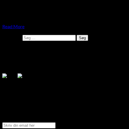
Dette indlæg kommer sig egentlig af et program jeg så i
sommers på Netflix og jeg blev derfor nysgerrig på
placeboeffekten og positiv…
Read More
Søg efter:
Følg mig på de sociale medier
.search-field {margin-top: 20px;} #search-2 h3.widget-
title{margin: 0px;}
Få tilsendt nyeste blog indlæg
Tilmeld dig min blog og få tilsendt de nyeste blog indlæg
direkte til din indbakke.