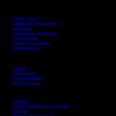
Kategorier
"Natur"-ligvis
Glæden ved teenage-børn
Janteloven
Lille spejl på væggen der…
Livets facetter
Mine små livsværdier
Ønskebrønden
Meta
Log ind
Indlægsfeed
Kommentarfeed
WordPress.org
Kontakt
Om at “springe ud” som blogger
Om mig
Velkommen til min blog