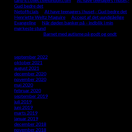
tantriccollectivelondon.com
til
At have teenagers i huset,-
Gud bedre det
Netofficials
til
At have teenagers i huset,- Gud bedre det
Henriette Weltz Maguire
til
Accept af det uundgåelige
Evangeline
til
Når døden banker på – indblik i min
mørkeste stund
Tina Mieth.
til
Barnet med autisme på godt og ondt
Arkiver
september 2022
oktober 2021
august 2021
december 2020
november 2020
maj 2020
februar 2020
september 2019
juli 2019
juni 2019
marts 2019
januar 2019
december 2018
november 2018