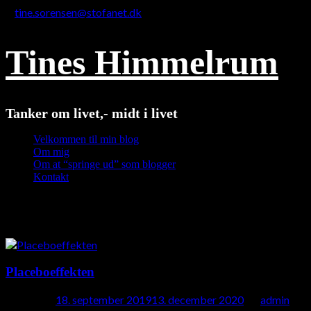
tine.sorensen@stofanet.dk
Tines Himmelrum
Tanker om livet,- midt i livet
Velkommen til min blog
Om mig
Om at “springe ud” som blogger
Kontakt
Måned:
september 2019
Placeboeffekten
Posted on
18. september 2019
13. december 2020
by
admin